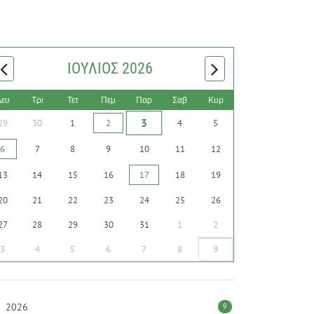
ΙΟΎΛΙΟΣ 2026
Δευ
Τρι
Τετ
Πεμ
Παρ
Σαβ
Κυρ
3
29
30
1
2
4
5
6
7
8
9
10
11
12
13
14
15
16
17
18
19
20
21
22
23
24
25
26
27
28
29
30
31
1
2
3
4
5
6
7
8
9
2026
9