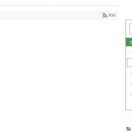
ομηνίες έναρξης και λήξης των δεκαήμερων κατασκηνωτικών περιόδων
 Ολυμπιάδας Χαλκιδικής...
RSS
READ MORE