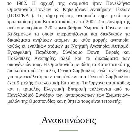
το 1982. Η αρχική της ονομασία ήταν Πανελλήνια
Ομοσπονδία Γονέων & Κηδεμόνων Αναπήρων Τέκνων
(ΠΟΣΓΚΑΤ). Τη σημερινή της ονομασία πήρε μετά την
τροποποίηση του Καταστατικού της το 2002. Στη δύναμή της
ανήκουν περίπου 220 πρωτοβάθμια Σωματεία Γονέων και
Κηδεμόνων τα οποία υπερασπίζονται και διεκδικούν τα
δικαιώματα ανηλίκων ατόμων με κάθε μορφής αναπηρία,
καθώς κι ενηλίκων ατόμων με Νοητική Αναπηρία, Αυτισμό,
Εγκεφαλική Παράλυση, Σύνδρομο Down, Βαριές και
Πολλαπλές Αναπηρίες, αλλά και τα δικαιώματα των
οικογένειών τους. Η Ομοσπονδία με βάση το Καταστατικό της
διοικείται από 25 μελές Γενικό Συμβούλιο, ενώ την ευθύνη
για την εκτέλεση των αποφάσεων του Γενικού Συμβουλίου
έχει 9 μελής Εκτελεστική Επιτροπή. Τα Όργανα αυτά καθώς
και η τριμελής Ελεγκτική Επιτροπή εκλέγονται από το
Πανελλαδικό Συνέδριο των αντιπροσώπων των Σωματείων-
μελών της Ομοσπονδίας και η θητεία τους είναι τετραετής.
Ανακοινώσεις