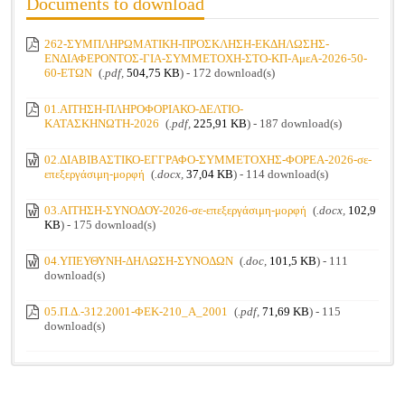
Documents to download
262-ΣΥΜΠΛΗΡΩΜΑΤΙΚΗ-ΠΡΟΣΚΛΗΣΗ-ΕΚΔΗΛΩΣΗΣ-
ΕΝΔΙΑΦΕΡΟΝΤΟΣ-ΓΙΑ-ΣΥΜΜΕΤΟΧΗ-ΣΤΟ-ΚΠ-ΑμεΑ-2026-50-
60-ΕΤΩΝ
(
.pdf,
504,75 KB
) - 172 download(s)
01.ΑΙΤΗΣΗ-ΠΛΗΡΟΦΟΡΙΑΚΟ-ΔΕΛΤΙΟ-
ΚΑΤΑΣΚΗΝΩΤΗ-2026
(
.pdf,
225,91 KB
) - 187 download(s)
02.ΔΙΑΒΙΒΑΣΤΙΚΟ-ΕΓΓΡΑΦΟ-ΣΥΜΜΕΤΟΧΗΣ-ΦΟΡΕΑ-2026-σε-
επεξεργάσιμη-μορφή
(
.docx,
37,04 KB
) - 114 download(s)
03.ΑΙΤΗΣΗ-ΣΥΝΟΔΟΥ-2026-σε-επεξεργάσιμη-μορφή
(
.docx,
102,9
KB
) - 175 download(s)
04.ΥΠΕΥΘΥΝΗ-ΔΗΛΩΣΗ-ΣΥΝΟΔΩΝ
(
.doc,
101,5 KB
) - 111
download(s)
05.Π.Δ.-312.2001-ΦΕΚ-210_Α_2001
(
.pdf,
71,69 KB
) - 115
download(s)