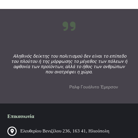
ΑΝΑΠΗΡΙΑ
Πρόγραμμα.
Γνωστοποιούνται στους/στις ενδιαφερόμενους/ες οι ημερομηνίες έναρξης και
Στους όρους, για τους καλυπτόμενους κινδύνους, που θα περιέχει το
λήξης των δεκαήμερων κατασκηνωτικών περιόδων φιλοξενίας ατόμων με
ασφαλιστήριο συμβόλαιο είναι επιθυμητό να συμπεριληφθούν και οι παρακάτω
αναπηρία στον κατασκηνωτικό χώρο της Ολυμπιάδας Χαλκιδικής...
προσθήκες:...
Documents to download
Αληθινός δείκτης του πολιτισμού δεν είναι το επίπεδο
242-ΠΡΟΣΚΛΗΣΗ-ΥΠΟΒΟΛΗΣ-ΠΡΟΣΦΟΡΩΝ-ΑΣΦΑΛΙΣΤΙΚΗΣ-
του πλούτου ή της μόρφωσης το μέγεθος των πόλεων ή
ΚΑΛΥΨΗΣ-ΤΟΥ-ΚΠ-ΑμεΑ
(
.pdf,
250,67 KB
) - 168 download(s)
αφθονία των προϊόντων, αλλά το ήθος των ανθρώπων
που ανατρέφει η χώρα.
Ραλφ Γουάλντο Έμερσον
Επικοινωνία
Ελευθερίου Βενιζέλου 236, 163 41, Ηλιούπολη