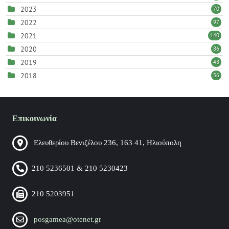
2023
70
2022
97
2021
140
2020
86
2019
48
2018
56
Επικοινωνία
Ελευθερίου Βενιζέλου 236, 163 41, Ηλιούπολη
210 5236501 & 210 5230423
210 5203951
posgamea@otenet.gr