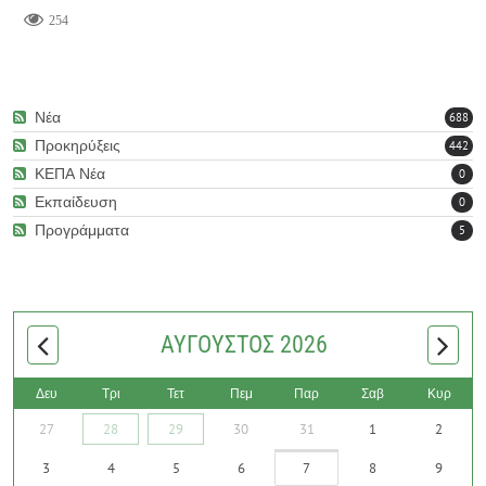
254
Νέα
688
Προκηρύξεις
442
ΚΕΠΑ Νέα
0
Εκπαίδευση
0
Προγράμματα
5
ΑΎΓΟΥΣΤΟΣ 2026
Δευ
Τρι
Τετ
Πεμ
Παρ
Σαβ
Κυρ
27
28
29
30
31
1
2
3
4
5
6
7
8
9