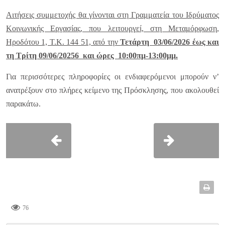
Αιτήσεις συμμετοχής θα γίνονται στη Γραμματεία του Ιδρύματος
Κοινωνικής Εργασίας, που λειτουργεί, στη Μεταμόρφωση,
Ηροδότου 1, Τ.Κ. 144 51, από την
Τετάρτη 03/06/2026 έως και
τη Τρίτη 09/06/20256 και ώρες 10:00πμ-13:00μμ.
Για περισσότερες πληροφορίες οι ενδιαφερόμενοι μπορούν ν’
ανατρέξουν στο πλήρες κείμενο της Πρόσκλησης, που ακολουθεί
παρακάτω.
76