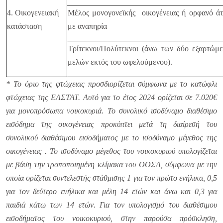
4. Οικογενειακή
Μέλος μονογονεϊκής οικογένειας ή ορφανό ά
κατάσταση
με αναπηρία
Τρίτεκνοι/Πολύτεκνοι (άνω των δύο εξαρτώμ
μελών εκτός του ωφελούμενου).
* Το όριο της φτώχειας προσδιορίζεται σύμφωνα με το κατώφλι
φτώχειας της ΕΛΣΤΑΤ. Αυτό για το έτος 2024 ορίζεται σε 7.020€
για μονοπρόσωπα νοικοκυριά. Το συνολικό ισοδύναμο διαθέσιμο
εισόδημα της οικογένειας προκύπτει μετά τη διαίρεσή του
συνολικού διαθέσιμου εισοδήματος με το ισοδύναμο μέγεθος της
οικογένειας . Το ισοδύναμο μέγεθος του νοικοκυριού υπολογίζεται
με βάση την τροποποιημένη κλίμακα του ΟΟΣΑ, σύμφωνα με την
οποία ορίζεται συντελεστής στάθμισης 1 για τον πρώτο ενήλικα, 0,5
για τον δεύτερο ενήλικα και μέλη 14 ετών και άνω και 0,3 για
παιδιά κάτω των 14 ετών. Για τον υπολογισμό του διαθέσιμου
εισοδήματος του νοικοκυριού, στην παρούσα πρόσκληση,