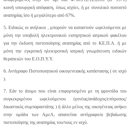
κοινή υπουργική απόφαση, όπως ισχύει, ή με συνολικό ποσοστό
αναπηρίας ίσο ή μεγαλύτερο από 67%.
5. Ειδικώς οι ανήλικοι , μπορούν να καταστούν ωφελούμενοι με
μόνη την υποβολή ηλεκτρονικού εισηγητικού ιατρικού φακέλου
για την έκδοση πιστοποίησης αναπηρίας από το ΚΕ.Π.Α. ή με
μόνη την εγκριτική ηλεκτρονική ιατρική γνωμάτευση ειδικών
θεραπειών του Ε.Ο.Π.Υ.Υ.
6. Αντίγραφο Πιστοποιητικού οικογενειακής κατάστασης ( σε ισχύ
).
7. Εάν το άτομο που είναι επιφορτισμένο με τη φροντίδα του
συγκεκριμένου ωφελούμενου (γονέας/ανάδοχος/επίτροπος/
δικαστικός συμπαραστάτης ) ή άλλο μέλος της οικογένειας ανήκει
στην ομάδα των ΑμεΑ, απαιτείται αντίγραφο/α βεβαίωσης
πιστοποίησης της αναπηρίας του/τους εν ισχύ.