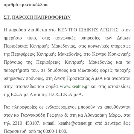
αριθμό πρωτοκόλλου.
ΣΤ.
ΠΑΡΟΧΗ ΠΛΗΡΟΦΟΡΙΩΝ
Η παρούσα διατίθεται στο ΚΕΝΤΡΟ ΕΙΔΙΚΗΣ ΑΓΩΓΗΣ, στον
ημερήσιο τύπο, στις κοινωνικές υπηρεσίες των Δήμων
Περιφέρειας Κεντρικής Μακεδονίας, στις κοινωνικές υπηρεσίες
της Περιφέρειας Κεντρικής Μακεδονίας, στο Κέντρο Κοινωνικής
Πρόνοιας της Περιφέρειας Κεντρικής Μακεδονίας και τα
παραρτήματά του, σε δημόσιους και ιδιωτικούς φορείς παροχής
υπηρεσιών πρόνοιας, στη Δ/νση Προστασίας ΑμεΑ και αναρτάται
στην ιστοσελίδα του φορέα
www.keathe.gr
και στις ιστοσελίδες
της Ε.Σ.Α.με.Α και της Π.ΟΣ.Γ.Κ.Α.μεΑ.
Για πληροφορίες οι ενδιαφερόμενοι μπορούν να απευθύνονται
στoν κo Γιαννακούδη Γεώργιο & στη κα Αθανασάκη Μάρω, στα
τηλ.:2310 453107, e-mail: keathe@otenet.gr, από Δευτέρα έως
Παρασκευή, από τις 08:00-14:00.