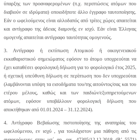
ύπαρξης των προαναφερομένων (π.χ. περιπτώσεις ατόμων που
διαβιούν σε ιδρύματα) οποιοδήποτε άλλο έγγραφο ταυτοποίησης.
Εάν ο ωφελούμενος είναι αλλοδαπός από τρίτες χώρες απαιτείται
και αντίγραφο της άδειας διαμονής εν ισχύ. Εάν είναι Έλληνας
ομογενής απαιτείται αντίγραφο ταυτότητας ομογενούς.
3. Αντίγραφο ή εκτύπωση Ατομικού ή οικογενειακού
εκκαθαριστικού σημειώματος εφόσον το άτομο υποχρεούται να
έχει καταθέσει φορολογική δήλωση για το φορολογικό έτος 2025,
ή σχετική υπεύθυνη δήλωση σε περίπτωση που δεν υποχρεούται
(λαμβάνονται υπόψη τα εισοδήματα του/της αιτούντος/σας και του
ετέρου μέλους, καθώς και των παιδιών/εξυπηρετούμενων
ατόμων, εφόσον υποβάλλουν φορολογική δήλωση που
αποκτήθηκαν από 01.01.2024 – 31.12.2024).
4. Αντίγραφο Βεβαίωσης πιστοποίησης της αναπηρίας του
ωφελούμενου, εν ισχύ , για τουλάχιστον μια πάθηση από τις
αναφερόμενες στην υπ΄ αρ. οικ. 47305/12.12.2018 (Β’ 5571)