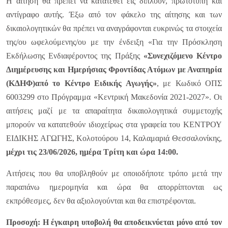
Η αίτηση θα πρέπει να κατατεθεί εις διπλούν, πρωτότυπη και
αντίγραφο αυτής. Έξω από τον φάκελο της αίτησης και των
δικαιολογητικών θα πρέπει να αναγράφονται ευκρινώς τα στοιχεία
της/ου ωφελούμενης/ου με την ένδειξη «Για την Πρόσκληση
Εκδήλωσης Ενδιαφέροντος της Πράξης
«
Συνεχιζόμενο Κέντρο
Διημέρευσης και Ημερήσιας Φροντίδας Ατόμων με Αναπηρία
(ΚΔΗΦ)από το Κέντρο Ειδικής Αγωγής»
, με Κωδικό ΟΠΣ
6003299 στο Πρόγραμμα «Κεντρική Μακεδονία 2021-2027». Οι
αιτήσεις μαζί με τα απαραίτητα δικαιολογητικά συμμετοχής
μπορούν να κατατεθούν ιδιοχείρως στα γραφεία του ΚΕΝΤΡΟΥ
ΕΙΔΙΚΗΣ ΑΓΩΓΗΣ, Κολοτούρου 14, Καλαμαριά Θεσσαλονίκης,
μέχρι τις 23/06/2026, ημέρα Τρίτη και ώρα 14:00.
Αιτήσεις που θα υποβληθούν με οποιοδήποτε τρόπο μετά την
παραπάνω ημερομηνία και ώρα θα απορρίπτονται ως
εκπρόθεσμες, δεν θα αξιολογούνται και θα επιστρέφονται.
Προσοχή: Η έγκαιρη υποβολή θα αποδεικνύεται μόνο από τον