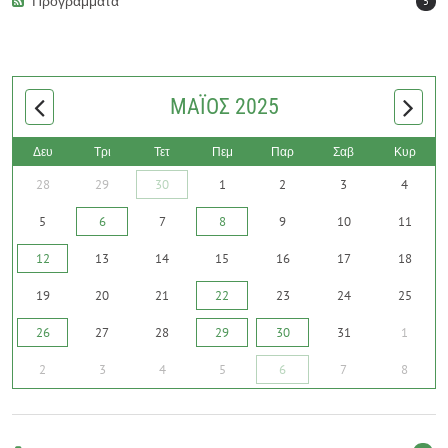
Προγράμματα
5
ΑΓΑΠΗ-2025
(
.pdf,
475,29 KB
) - 296 download(s)
READ MORE
ΜΆΙΟΣ 2025
Δευ
Τρι
Τετ
Πεμ
Παρ
Σαβ
Κυρ
28
29
30
1
2
3
4
5
6
7
8
9
10
11
12
13
14
15
16
17
18
19
20
21
22
23
24
25
26
27
28
29
30
31
1
2
3
4
5
6
7
8