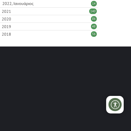
2022, Ιανουάριος
14
2021
140
2020
86
2019
48
2018
56