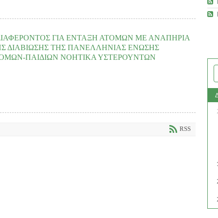
οητική Υστέρηση «Η ΜΕΡΙΜΝΑ» έχοντας υπόψη: τ
ην με αριθμό 3131/27-
ΑΔΑ:6Τ4Λ7Λ6-7ΣΩ) σχετικά με την υποβολή προτάσεων στο Επιχειρησιακό
ΙΑΦΕΡΟΝΤΟΣ ΓΙΑ ΕΝΤΑΞΗ ΑΤΟΜΩΝ ΜΕ ΑΝΑΠΗΡΙΑ
Σ ΔΙΑΒΙΩΣΗΣ ΤΗΣ ΠΑΝΕΛΛΗΝΙΑΣ ΕΝΩΣΗΣ
ΟΜΩΝ-ΠΑΙΔΙΩΝ ΝΟΗΤΙΚΑ ΥΣΤΕΡΟΥΝΤΩΝ
4 KB
) - 201 download(s)
ς Ενδιαφέροντος για ένταξη Ατόμων με Αναπηρία (νοητική υστέρηση) στη
 Γονέων και Κηδεμόνων Ατόμων-Παιδιών Νοητικά Υστερούντων (ΠΕΓΚΑΠ-
READ MORE
RSS
 ΧΑΛΑΝΔΡΙΟΥ 2022 21-7-2022
(
.pdf,
170,54 KB
) - 197