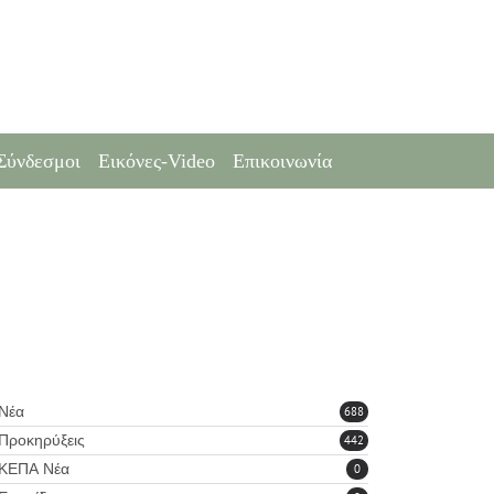
Σύνδεσμοι
Εικόνες-Video
Επικοινωνία
Νέα
688
Προκηρύξεις
442
ΚΕΠΑ Νέα
0