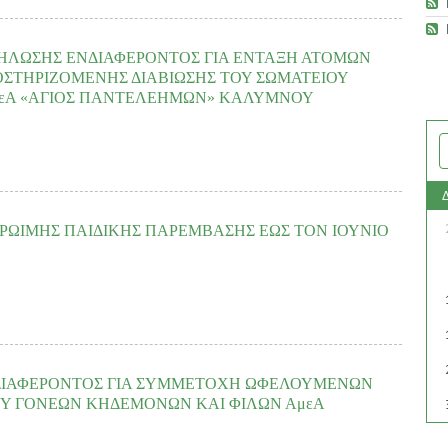
οντίδας για άτομα με νοητική αναπηρία, λειτουργώντας ως δικαιούχος
της
Φροντίδας Ατόμων με Αναπηρία (ΚΔΗΦ)από το Κέντρο Ειδικής Αγωγής»
,
ονία 2021-2027»
Προσκαλεί άτομα με νοητική αναπηρία να υποβάλλουν
ΗΛΩΣΗΣ ΕΝΔΙΑΦΕΡΟΝΤΟΣ ΓΙΑ ΕΝΤΑΞΗ ΑΤΟΜΩΝ
ς στο Κέντρο Διημέρευσης – Ημερήσιας φροντίδας «Κέντρο Ειδικής
ΟΣΤΗΡΙΖΟΜΕΝΗΣ ΔΙΑΒΙΩΣΗΣ ΤΟΥ ΣΩΜΑΤΕΙΟΥ
 – εβδομήντα πέντε...
εΑ «ΑΓΙΟΣ ΠΑΝΤΕΛΕΗΜΩΝ» ΚΑΛΥΜΝΟΥ
ρονικού διαστήματος υποβολής αιτήσεων των δυνητικά ωφελούμενων
μων με Αναπηρία στη Στέγη Υποστηριζόμενης Διαβίωσης του Σωματείου
ΛΕΗΜΩΝ» Επαρχίας Καλύμνου, το οποίο λειτουργεί ως δικαιούχος της
ΩΙΜΗΣ ΠΑΙΔΙΚΗΣ ΠΑΡΕΜΒΑΣΗΣ ΕΩΣ ΤΟΝ ΙΟΥΝΙΟ
 Ατόμων με Αναπηρία «ΦΙΛΙΠΠΟΣ ΟΛΥΜΠΙΤΗΣ»», με κωδικό ΟΠΣ 6018546
γαίο 2021-2027», στο πλαίσιο του ΕΣΠΑ 2021-2027...
READ MORE
ου Υπουργείου Κοινωνικής Συνοχής και Οικογένειας (09.02.2026), το
ως τον Ιούνιο 2026 με χρηματοδότηση από το Ταμείο Ανάκαμψης και
867,76 KB
) - 134 download(s)
ισή του μέσω ΕΣΠΑ, χωρίς κενό στη στήριξη των ωφελούμενων παιδιών και
ΔΙΑΦΕΡΟΝΤΟΣ ΓΙΑ ΣΥΜΜΕΤΟΧΗ ΩΦΕΛΟΥΜΕΝΩΝ
ΟΥ ΓΟΝΕΩΝ ΚΗΔΕΜΟΝΩΝ ΚΑΙ ΦΙΛΩΝ ΑμεΑ
(
.pdf,
111,39 KB
) - 130 download(s)
READ MORE