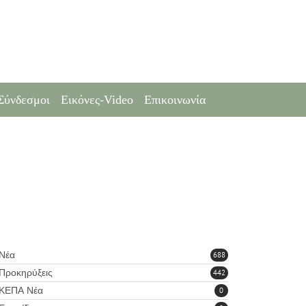
Σύνδεσμοι
Εικόνες-Video
Επικοινωνία
Νέα
688
Προκηρύξεις
442
ΚΕΠΑ Νέα
0