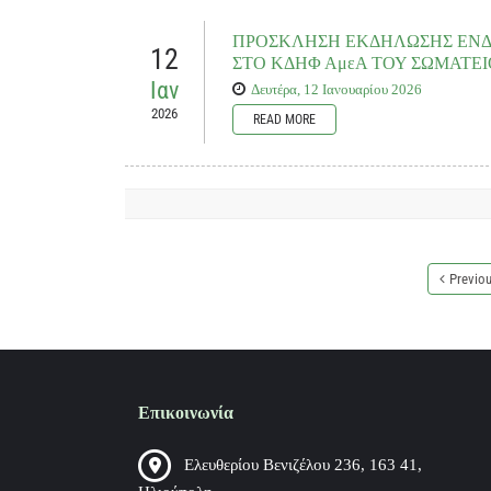
10Η-ΠΡΟΣΚΛΗΣΗ-ΕΚΔΗΛΩΣΗΣ-ΕΝΔΙΑΦΕΡΟΝΤΟΣ
για ΑμεΑ «Η ΚΥΨΕΛΗ», στο πλαίσιο του Εθνικού Στρατηγι
2027, Επιχειρησιακού Προγράμματος «Βόρειο Αιγαίο 2021-
ΠΡΟΣΚΛΗΣΗ ΕΚΔΗΛΩΣΗΣ ΕΝ
φτώχειας», που συγχρηματοδοτείται από το Ευρωπαϊκό Κοινων
12
ΑΙΤΗΣΗ-ΩΦΕΛΟΥΜΕΝΩΝ_ΚΑΛΟΣ-ΣΑΜΑΡΕΙΤΗΣ_
ΣΤΟ ΚΔΗΦ ΑμεΑ ΤΟΥ ΣΩΜΑΤΕ
με αισθητηριακές αναπηρίες, ή με νοητική υστέρηση, ή με πολλ
Ιαν
Δευτέρα, 12 Ιανουαρίου 2026
ΥΠΕΥΘΥΝΗ-ΔΗΛΩΣΗ-ΓΟΝΕΑ-Η-ΚΗΔΕΜΟΝΑ_ΚΑΛ
2026
READ MORE
ΥΠΕΥΘΥΝΗ-ΔΗΛΩΣΗ-ΙΔΡΥΜΑΤΟΣ_ΚΑΛΟΣ-ΣΑΜΑ
Documents to download
Το Σωματείο «ΔΙΚΑΙΩΜΑ ΣΤΗ ΖΩΗ», στο πλαίσιο τη
ΦΡΟΝΤΙΔΑΣ ΑμεΑ «ΔΙΚΑΙΩΜΑ ΣΤΗ ΖΩΗ ΔΗΜΟΥ 
ΑΝΟΙΧΤΗ-ΠΡΟΣΚΛΗΣΗ-ΕΚΔΗΛΩΣΗΣ-ΕΝΔΙΑΦΕΡΟ
ΗΜΕΡΗΣΙΑΣ ΦΡΟΝΤΙΔΑΣ ΑμεΑ «ΔΙΚΑΙΩΜΑ ΣΤΗ ΖΩΗ
συγχρηματοδοτείται από το Ευρωπαϊκό Κοινωνικό Ταμ
ενδιαφερόμενους να καταθέσουν
ΑΙΤΗΣΗ ΣΥΜΜΕΤΟΧΗΣ για 
Previo
Documents to download
ΠΡΟΣΚΛΗΣΗ-13.01.2026
(
.pdf,
348,92 KB
) - 114 do
ΑΙΤΗΣΗ-ΣΥΜΜΕΤΟΧΗΣ-ΩΦΕΛΟΥΜΕΝΟΥ-ΣΤΗΝ-Π
Επικοινωνία
ΠΑΡΑΡΤΗΜΑ-1
(
.pdf,
318,96 KB
) - 104 download(s)
Ελευθερίου Βενιζέλου 236, 163 41,