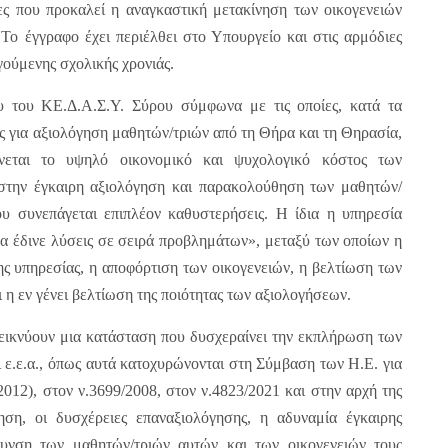
ες που προκαλεί η αναγκαστική μετακίνηση των οικογενειών
Το έγγραφο έχει περιέλθει στο Υπουργείο και στις αρμόδιες
γούμενης σχολικής χρονιάς.
ιου του ΚΕ.Δ.Α.Σ.Υ. Σύρου σύμφωνα με τις οποίες, κατά τα
ις για αξιολόγηση μαθητών/τριών από τη Θήρα και τη Θηρασία,
ίνεται το υψηλό οικονομικό και ψυχολογικό κόστος των
 στην έγκαιρη αξιολόγηση και παρακολούθηση των μαθητών/
ου συνεπάγεται επιπλέον καθυστερήσεις. Η ίδια η υπηρεσία
α έδινε λύσεις σε σειρά προβλημάτων», μεταξύ των οποίων η
ς υπηρεσίας, η αποφόρτιση των οικογενειών, η βελτίωση των
 η εν γένει βελτίωση της ποιότητας των αξιολογήσεων.
εικνύουν μια κατάσταση που δυσχεραίνει την εκπλήρωση των
 ε.ε.α., όπως αυτά κατοχυρώνονται στη Σύμβαση των Η.Ε. για
012), στον ν.3699/2008, στον ν.4823/2021 και στην αρχή της
ηση, οι δυσχέρειες επαναξιολόγησης, η αδυναμία έγκαιρης
υνση των μαθητών/τριών αυτών και των οικογενειών τους