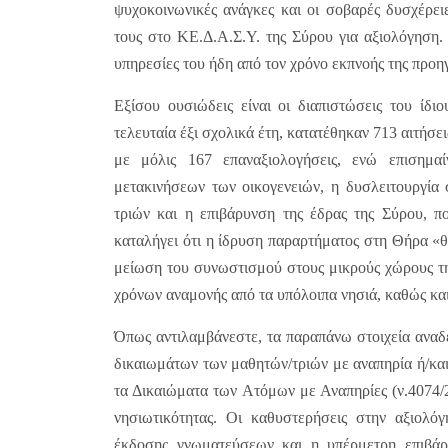
ψυχοκοινωνικές ανάγκες και οι σοβαρές δυσχέρει
τους στο ΚΕ.Δ.Α.Σ.Υ. της Σύρου για αξιολόγηση. 
υπηρεσίες του ήδη από τον χρόνο εκπνοής της προη
Εξίσου ουσιώδεις είναι οι διαπιστώσεις του ίδ
τελευταία έξι σχολικά έτη, κατατέθηκαν 713 αιτήσε
με μόλις 167 επαναξιολογήσεις, ενώ επισημα
μετακινήσεων των οικογενειών, η δυσλειτουργία
τριών και η επιβάρυνση της έδρας της Σύρου, π
καταλήγει ότι η ίδρυση παραρτήματος στη Θήρα «θ
μείωση του συνωστισμού στους μικρούς χώρους τη
χρόνων αναμονής από τα υπόλοιπα νησιά, καθώς και
Όπως αντιλαμβάνεστε, τα παραπάνω στοιχεία αναδ
δικαιωμάτων των μαθητών/τριών με αναπηρία ή/και
τα Δικαιώματα των Ατόμων με Αναπηρίες (ν.4074/2
νησιωτικότητας. Οι καθυστερήσεις στην αξιολόγ
έκδοσης γνωματεύσεων και η υπέρμετρη επιβάρ