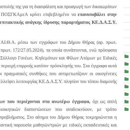
ποστολής της για τη διασφάλιση και προαγωγή των δικαιωμάτων
 η ΠΟΣΓΚΑμεΑ κρίνει επιβεβλημένο να
επανυποβάλει στην
 επιτακτικής ανάγκης ίδρυσης παραρτήματος ΚΕ.Δ.Α.Σ.Υ.
Υ.ΠΑΙ.Θ.Α. μέσω των εγγράφων του Δήμου Θήρας (αρ. πρωτ.
 πρωτ. 172/27.05.2024), τα οποία συνάπτονται, ενώ πρόσφατα
ν Σύλλογο Γονέων, Κηδεμόνων και Φίλων Ατόμων με Ειδικές
περιοχή επιρροής κατόπιν πρόσκλησής του. Στα έγγραφα αυτά
ι πραγματικές συνθήκες που αντιμετωπίζουν οι οικογένειες
ελλείψει λειτουργίας ΚΕ.Δ.Α.Σ.Υ. πλησίον του τόπου διαμονής
ίων που περιέχονται στα ανωτέρω έγγραφα
,
όχι ως απλή
οικητικών διαπιστώσεων που αναδεικνύουν, με τρόπο
υ προβλήματος. Στο αίτημα του Δήμου Θήρας τεκμηριώνεται η
ντική παρουσία μαθητών/τριών με ειδικές εκπαιδευτικές και