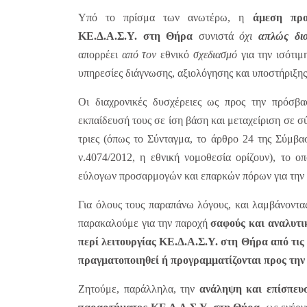
Υπό το πρίσμα των ανωτέρω, η
άμεση προ
ΚΕ.Δ.Α.Σ.Υ. στη Θήρα
συνιστά
όχι
απλώς
δι
απορρέει
από τον
εθνικό
σχεδιασμό
για την ισότιμ
υπηρεσίες διάγνωσης, αξιολόγησης και υποστήριξης
Οι διαχρονικές δυσχέρειες ως προς την πρόσβα
εκπαίδευσή τους σε ίση βάση και μεταχείριση σε σύ
τριες (όπως το Σύνταγμα, το άρθρο 24 της Σύμβ
ν.4074/2012, η εθνική νομοθεσία ορίζουν), το ο
εύλογων προσαρμογών και επαρκών πόρων για την 
Για όλους τους παραπάνω λόγους, και λαμβάνοντας
παρακαλούμε για την παροχή
σαφούς και αναλυτι
περί λειτουργίας ΚΕ.Δ.Α.Σ.Υ. στη Θήρα από τις 
πραγματοποιηθεί ή προγραμματίζονται προς τη
Ζητούμε, παράλληλα, την
ανάληψη και επίσπευ