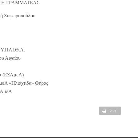
ΚΗ ΓΡΑΜΜΑΤΕΑΣ
ή Ζαφειροπούλου
ς Υ.ΠΑΙ.Θ.Α.
ου Αιγαίου
ία (ΕΣΑμεΑ)
μεΑ «Ηλιαχτίδα» Θήρας
ΚΑμεΑ
Print