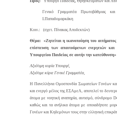
Προς:
Υπουργό Παιδείας, Θρησκευμάτων και Αθλ
Γενικό Γραμματέα Πρωτοβάθμιας και
Ι.Παπαδομαρκάκη
Κοιν.: (σχετ. Πίνακας Αποδεκτών)
Θέμα:
«Ζητείται η ικανοποίηση του αιτήματος
επίσπευση των απαιτούμενων ενεργειών και 
Υπουργείου Παιδείας σε αυτήν την κατεύθυνση»
Αξιότιμη κυρία Υπουργέ,
Αξιότιμε κύριε Γενικέ Γραμματέα,
Η Πανελλήνια Ομοσπονδία Σωματείων Γονέων κα
και ενεργό μέλος της ΕΣΑμεΑ, αποτελεί το δευτερ
άτομα με νοητική αναπηρία, αυτισμό, σύνδρομο D
καθώς και τα ανήλικα άτομα με οποιαδήποτε μορφ
Γονέων και Κηδεμόνων τους στην ελληνική επικράτ