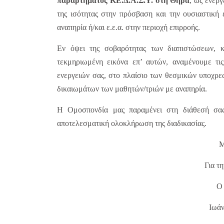
παραρτήματος ΚΕ.Δ.Α.Σ.Υ. στη Θήρα
, ως ενέρ
της ισότητας στην πρόσβαση και την ουσιαστικ
αναπηρία ή/και ε.ε.α. στην περιοχή επιρροής.
Εν όψει της σοβαρότητας των διαπιστώσεων, κ
τεκμηριωμένη εικόνα επ’ αυτών, αναμένουμε τι
ενεργειών σας, στο πλαίσιο των θεσμικών υποχρ
δικαιωμάτων των μαθητών/τριών με αναπηρία.
Η Ομοσπονδία μας παραμένει στη διάθεσή σας
αποτελεσματική ολοκλήρωση της διαδικασίας.
Μ
Για 
Ο
Ιωά