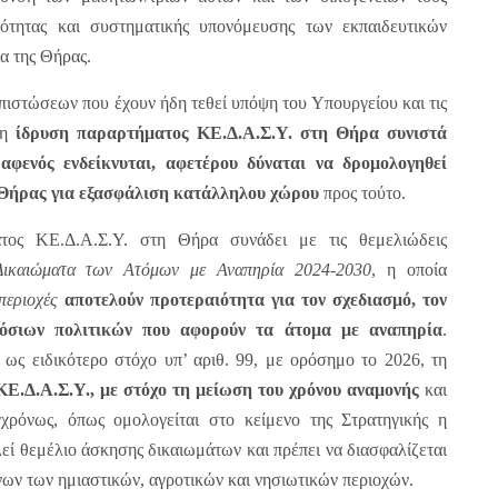
ότητας και συστηματικής υπονόμευσης των εκπαιδευτικών
α της Θήρας.
στώσεων που έχουν ήδη τεθεί υπόψη του Υπουργείου και τις
 η
ίδρυση παραρτήματος ΚΕ.Δ.Α.Σ.Υ. στη Θήρα συνιστά
αφενός
ενδείκνυται
,
αφετέρου δύναται να δρομολογηθεί
υ Θήρας για εξασφάλιση κατάλληλου χώρου
προς τούτο.
ατος ΚΕ.Δ.Α.Σ.Υ. στη Θήρα συνάδει με τις θεμελιώδεις
 Δικαιώματα των Ατόμων με Αναπηρία 2024-2030
, η οποία
περιοχές
αποτελούν προτεραιότητα για τον σχεδιασμό, τον
όσιων πολιτικών που αφορούν τα άτομα με αναπηρία
.
ως ειδικότερο στόχο υπ’ αριθ. 99, με ορόσημο το 2026, τη
Ε.Δ.Α.Σ.Υ., με στόχο τη μείωση του χρόνου αναμονής
και
υγχρόνως, όπως ομολογείται στο κείμενο της Στρατηγικής η
εί θεμέλιο άσκησης δικαιωμάτων και πρέπει να διασφαλίζεται
νων των ημιαστικών, αγροτικών και νησιωτικών περιοχών.