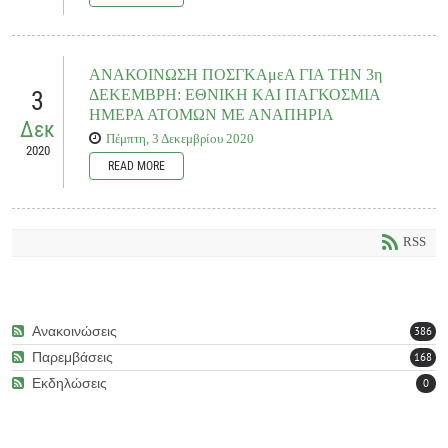
Η εν λόγω ευνοϊκή διάταξη, παρότι βρίσκεται αναντίρρητα σε σύμπνοια με τα
αιτήματα του αναπηρικού κινήματος, επί της εφαρμογής της, αποκλείει
περιπτώσεις που ουσιαστικά εξυπηρετούν τις ανάγκες κινητικότητας ατόμων με
ΑΝΑΚΟΙΝΩΣΗ ΠΟΣΓΚΑμεΑ ΓΙΑ ΤΗΝ 3η
βαριές και πολλαπλές αναπηρίες που βρίσκονται υπό τη φροντίδα των γονέων
3
ΔΕΚΕΜΒΡΗ: ΕΘΝΙΚΗ ΚΑΙ ΠΑΓΚΟΣΜΙΑ
και κηδεμόνων τους, το όχημα κατοχής των οποίων διαθέτει Δελτίο Στάθμευσης
ΗΜΕΡΑ ΑΤΟΜΩΝ ΜΕ ΑΝΑΠΗΡΙΑ
ΑΜΑ, αλλά δεν έχει εισαχθεί αδασμολόγητο ως αναπηρικό.
Δεκ
Πέμπτη, 3 Δεκεμβρίου 2020
2020
READ MORE
READ MORE
Δεκαετίες τώρα βιώνουμε παράπλευρες συνέπειες ταραγμένων περιόδων και
κρίσεων, κοινωνικών, οικονομικών, όπως και περιόδων, απροσδιόριστου
RSS
ορίζοντα επιβίωσης, επιβολής μιας ‘εξιδανικευμένης κανονικότητας’ και
‘φυσιολογικών κοινωνικών προτύπων’, έχοντας όλες τους κοινούς
παρονομαστές: διακρίσεις στη βάση της αναπηρίας, περιθωριοποίηση,
διαχωρισμούς και αποκλεισμούς, φτώχεια, ανεπαρκείς πρόνοιες για την
εκπαίδευση, την υγεία, την εργασία, τα εισοδήματα, την κοινω&a
Ανακοινώσεις
386
READ MORE
Παρεμβάσεις
168
Εκδηλώσεις
0