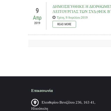
ενιαίων κανόνων συνταξιοδότησης και απονομής ασφαλιστικώ
που συστάθηκε....
ΔΗΜΟΣΙΕΥΘΗΚΕ Η ΔΙΟΡΘΩΜΕΝΗ
9
ΛΕΙΤΟΥΡΓΙΑΣ ΤΩΝ ΣΥΔ (ΦΕΚ Β΄ 1
Απρ
Τρίτη, 9 Απριλίου 2019
2019
READ MORE
Χθες το μεσημέρι, με το ΦΕΚ Β' 1160/8-4-2019, δημοσιεύθηκε
ως αποτέλεσμα των γρήγορων αντανακλαστικών, της άμεσης αν
μας και των απόλυτα πραγματικών και τεκμηριωμένων επιχει
Documents to download
Διορθωμένη νέα ΚΥΑ για ΣΥΔ
(
.pdf,
183,9 KB
) - 331 
Επικοινωνία
Ελευθερίου Βενιζέλου 236, 163 41,
Ηλιούπολη