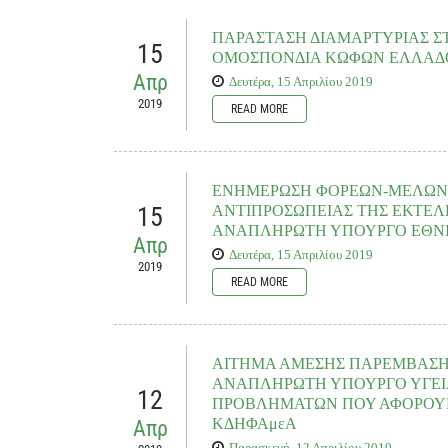
πραγματοποίηση δυο συσκέψεων μεταξύ της Διοίκησης της Ομο
στην Αθήνα και η άλλη στη Θεσσαλονίκη.......
ΠΑΡΑΣΤΑΣΗ ΔΙΑΜΑΡΤΥΡΙΑΣ ΣΤΗ
15
ΟΜΟΣΠΟΝΔΙΑ ΚΩΦΩΝ ΕΛΛΑΔΟ
Απρ
Δευτέρα, 15 Απριλίου 2019
2019
READ MORE
Η ΠΟΣΓΚΑμεΑ καλεί όλα τα μέλη της, τους γονείς-κηδεμόνες
ενεργά στην
παράσταση διαμαρτυρίας που διοργανώνει η 
(Λεωφ. Μεσογείων 432), αύριο Τρίτη, 16 Απριλίου 2019, και ώ
ΕΝΗΜΕΡΩΣΗ ΦΟΡΕΩΝ-ΜΕΛΩΝ 
15
ΑΝΤΙΠΡΟΣΩΠΕΙΑΣ ΤΗΣ ΕΚΤΕΛ
ΑΝΑΠΛΗΡΩΤΗ ΥΠΟΥΡΓΟ ΕΘΝΙΚ
Απρ
Δευτέρα, 15 Απριλίου 2019
2019
READ MORE
Σε απόλυτα εποικοδομητικό κλίμα προς στην κατεύθυνση της 
οικογένειές τους, διενεργήθηκε την Τετάρτη, 10 Απριλίου
Εκτελεστικής Επιτροπής της Ομοσπονδίας....
ΑΙΤΗΜΑ ΑΜΕΣΗΣ ΠΑΡΕΜΒΑΣΗ
ΑΝΑΠΛΗΡΩΤΗ ΥΠΟΥΡΓΟ ΥΓΕΙΑ
12
ΠΡΟΒΛΗΜΑΤΩΝ ΠΟΥ ΑΦΟΡΟΥΝ ΣΤ
ΚΔΗΦΑμεΑ
Απρ
Παρασκευή, 12 Απριλίου 2019