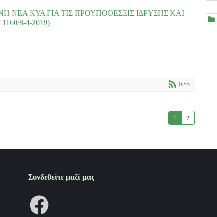
ν παροχών λόγω αναπηρίας, με την κύρωση του πορίσματος της Επιτροπής
READ MORE
 ΝΕΑ ΚΥΑ ΓΙΑ ΤΙΣ ΠΡΟΥΠΟΘΕΣΕΙΣ ΙΔΡΥΣΗΣ ΚΑΙ
160/8-4-2019)
READ MORE
 η νέα διορθωμένη ΚΥΑ για τις προϋποθέσεις ίδρυσης και λειτουργίας ΣΥΔ,
τίδρασης από την πρώτη στιγμή, των συντονισμένων και άμεσων ενεργειών
ρημάτων και προτάσεων της ΠΟΣΓΚΑμεΑ......
RSS
1
2
download(s)
READ MORE
Συνδεθείτε μαζί μας