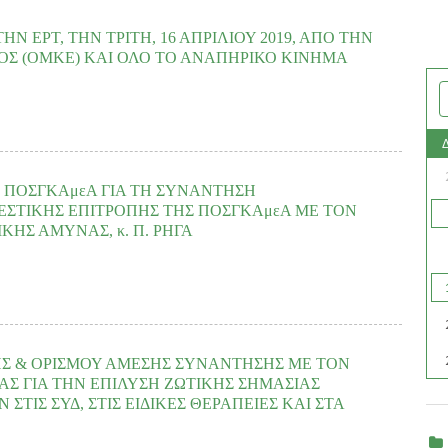
σπονδίας με τους Φορείς-μέλη της και συγκεκριμένα η μια θα λάβει χώρα
Ν ΕΡΤ, ΤΗΝ ΤΡΙΤΗ, 16 ΑΠΡΙΛΙΟΥ 2019, ΑΠΟ ΤΗΝ
Σ (ΟΜΚΕ) ΚΑΙ ΟΛΟ ΤΟ ΑΝΑΠΗΡΙΚΟ ΚΙΝΗΜΑ
READ MORE
 των ατόμων με βαριές αναπηρίες, αλλά και κάθε πολίτη να συμμετέχουν
Ομοσπονδία Κωφών Ελλάδος (ΟΜΚΕ) έξω από το Ραδιομέγαρο της ΕΡΤ
ρα από τις 14:00 έως τις 21:00.......
ΠΟΣΓΚΑμεΑ ΓΙΑ ΤΗ ΣΥΝΑΝΤΗΣΗ
ΕΣΤΙΚΗΣ ΕΠΙΤΡΟΠΗΣ ΤΗΣ ΠΟΣΓΚΑμεΑ ΜΕ ΤΟΝ
ΗΣ ΑΜΥΝΑΣ, κ. Π. ΡΗΓΑ
READ MORE
εξέτασης σημαντικών ζητημάτων για τα άτομα με βαριές αναπηρίες και τις
 2019, ύστερα από αίτημα της ΠΟΣΓΚΑμεΑ, συνάντηση αντιπροσωπείας της
Σ & ΟΡΙΣΜΟΥ ΑΜΕΣΗΣ ΣΥΝΑΝΤΗΣΗΣ ΜΕ ΤΟΝ
Σ ΓΙΑ ΤΗΝ ΕΠΙΛΥΣΗ ΖΩΤΙΚΗΣ ΣΗΜΑΣΙΑΣ
ΙΣ ΣΥΔ, ΣΤΙΣ ΕΙΔΙΚΕΣ ΘΕΡΑΠΕΙΕΣ ΚΑΙ ΣΤΑ
READ MORE