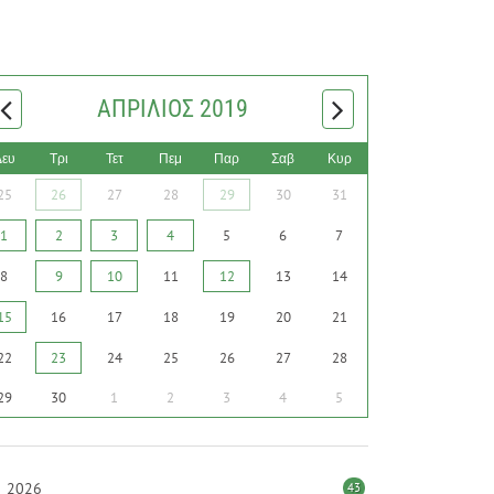
ΑΠΡΊΛΙΟΣ 2019
Δευ
Τρι
Τετ
Πεμ
Παρ
Σαβ
Κυρ
25
26
27
28
29
30
31
1
2
3
4
5
6
7
8
9
10
11
12
13
14
15
16
17
18
19
20
21
22
23
24
25
26
27
28
29
30
1
2
3
4
5
2026
43