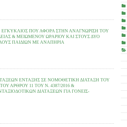
ορά, εκφράζοντας την αγανάκτηση μας, για το σοβαρό πρόβλημα που
πό την αδικαιολόγητη καθυστέρηση της διαδικασίας εκκαθάρισης και
ν-Τροφείων ΣΥΔ.....
Η ΕΓΚΥΚΛΙΟΣ ΠΟΥ ΑΦΟΡΑ ΣΤΗΝ ΑΝΑΓΝΩΡΙΣΗ ΤΟΥ
ΔΕΙΑΣ & ΜΕΙΩΜΕΝΟΥ ΩΡΑΡΙΟΥ ΚΑΙ ΣΤΟΥΣ ΔΥΟ
ΛΟΥΣ ΠΑΙΔΙΩΝ ΜΕ ΑΝΑΠΗΡΙΑ
READ MORE
ΠΟΣΓΚΑμεΑ, σας γνωρίζουμε ότι εκδόθηκε από το Υπουργείο Διοικητικής
 ΔΙΔΑΔ/Φ.69/100/10431/3-4-2019 και θέμα: «Διευκρινίσεις σχετικά με τη
ΑΤΑΞΕΩΝ ΕΝΤΑΞΗΣ ΣΕ ΝΟΜΟΘΕΤΙΚΗ ΔΙΑΤΑΞΗ ΤΟΥ
Υ ΑΡΘΡΟΥ 11 ΤΟΥ Ν. 4387/2016 &
ΤΑΞΙΟΔΟΤΙΚΩΝ ΔΙΑΤΑΞΕΩΝ ΓΙΑ ΓΟΝΕΙΣ-
 253 download(s)
 πολύμηνη καθυστέρηση της θέσπισης και θέσης σε εφαρμογή των νέων,