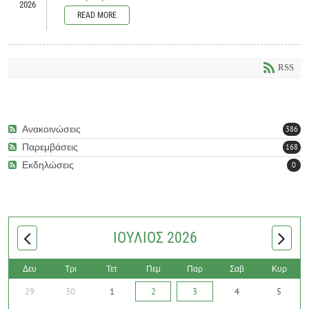
2026
READ MORE
Νέες περίοδοι φιλοξενίας κατασκηνωτών/τριών με αναπηρία στο πλαίσιο του
Κ.Π. ΑμεΑ 2026...
RSS
Documents to download
Ανακοινώσεις
386
ΔΗΜΟΣ-
Παρεμβάσεις
ΠΑΓΓΑΙΟΥ_ΑΝΑΚΟΙΝΩΣΗ_ΤΡΟΠΟΠΟΙΗΣΗΣ_ΚΑΤΑΣΚΗΝΩΤΙΚΩΝ_Π
168
247,9 KB
) - 481 download(s)
Εκδηλώσεις
0
READ MORE
ΙΟΎΛΙΟΣ 2026
Δευ
Τρι
Τετ
Πεμ
Παρ
Σαβ
Κυρ
29
30
1
2
3
4
5