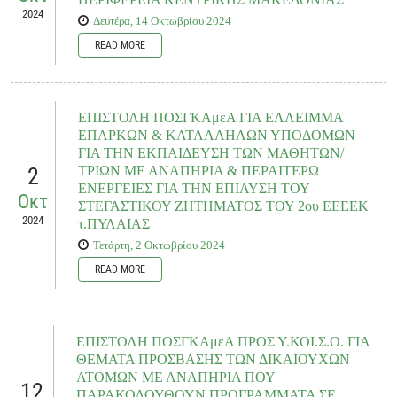
2024
Δευτέρα, 14 Οκτωβρίου 2024
READ MORE
READ MORE
Δυστυχώς, έναν και πλέον μήνα από την έναρξη της φετινής σχολικής χρονιάς,
μάλλον ως «υπόσχεση χωρίς αντίκρισμα» παρά ως «συνθήκη» βιώνεται το
μείζον αυτό ζητούμενο για αξιοσημείωτη μερίδα μαθητών/τριών με αναπηρία
ΕΠΙΣΤΟΛΗ ΠΟΣΓΚΑμεΑ ΓΙΑ ΕΛΛΕΙΜΜΑ
που φοιτούν σε σχολικές μονάδες της Περιφέρειας αρμοδιότητάς σας. Τούτο, αν
ΕΠΑΡΚΩΝ & ΚΑΤΑΛΛΗΛΩΝ ΥΠΟΔΟΜΩΝ
συνεκτιμηθούν οι συνεχείς διαμαρτυρίες που φθάνουν στην Ομοσπονδία μας
ΓΙΑ ΤΗΝ ΕΚΠΑΙΔΕΥΣΗ ΤΩΝ ΜΑΘΗΤΩΝ/
από γονείς και συλλόγους γονέων και κηδεμόνων τους για τον μέχρι σήμερα
2
ΤΡΙΩΝ ΜΕ ΑΝΑΠΗΡΙΑ & ΠΕΡΑΙΤΕΡΩ
βαθμό διασφάλισης της μεταφοράς των παιδιών του&sigma
ΕΝΕΡΓΕΙΕΣ ΓΙΑ ΤΗΝ ΕΠΙΛΥΣΗ ΤΟΥ
Οκτ
ΣΤΕΓΑΣΤΙΚΟΥ ΖΗΤΗΜΑΤΟΣ ΤΟΥ 2ου ΕΕΕΕΚ
READ MORE
2024
τ.ΠΥΛΑΙΑΣ
Τετάρτη, 2 Οκτωβρίου 2024
READ MORE
Δυστυχώς, όμως, μόνο ως «σύνθημα» μπορεί να εκληφθεί από τους/τις μαθητές/
ου
τριες με αναπηρία του 2
Ε.Ε.Ε.Ε.Κ. τ. Πυλαίας – Χορτιάτη και τις δεκάδες
οικογένειές τους, όταν παρά την επίμονη και επανειλημμένη ανάδειξη του
ΕΠΙΣΤΟΛΗ ΠΟΣΓΚΑμεΑ ΠΡΟΣ Υ.ΚΟΙ.Σ.Ο. ΓΙΑ
στεγαστικού προβλήματος (τόσο για τη σχολική αυτή μονάδα, όσο και για το
ΘΕΜΑΤΑ ΠΡΟΣΒΑΣΗΣ ΤΩΝ ΔΙΚΑΙΟΥΧΩΝ
ειδικό δημοτικό και νηπιαγωγείο για παιδιά με αυτισμό στον ίδιο δήμο), όταν
ΑΤΟΜΩΝ ΜΕ ΑΝΑΠΗΡΙΑ ΠΟΥ
παρά
την ανησυχία που αφειδώς έχει μεταφερθεί στις αρμόδιες πλευρές για τους
12
ΠΑΡΑΚΟΛΟΥΘΟΥΝ ΠΡΟΓΡΑΜΜΑΤΑ ΣΕ
κινδύνους και τις πιθανότητες αποκλ&a