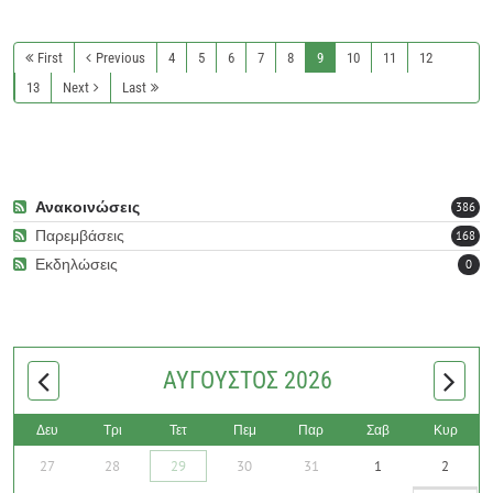
READ MORE
First
Previous
4
5
6
7
8
9
10
11
READ MORE
12
13
Next
Last
Ανακοινώσεις
386
Παρεμβάσεις
168
Εκδηλώσεις
0
ΑΎΓΟΥΣΤΟΣ 2026
Δευ
Τρι
Τετ
Πεμ
Παρ
Σαβ
Κυρ
27
28
29
30
31
1
2