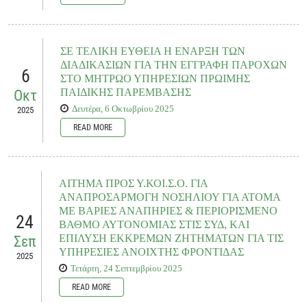
Ενόψει της συνάντησης που πρόκειται να έχει η Ομοσπονδία μαζί σας την
Τετάρτη, 15 Οκτωβρίου, η ΠΟΣΓΚΑμεΑ καταθέτει ενδεικτικά θεματικές προς
συζήτηση και ενημέρωση σχετικά με τις προθέσεις και τις ενέργειες του
ΣΕ ΤΕΛΙΚΗ ΕΥΘΕΙΑ Η ΕΝΑΡΞΗ ΤΩΝ
Υ.ΚΟΙ.Σ.Ο. και των συναρμόδιων Υπουργείων για τη διευθέτησή τους....
ΔΙΑΔΙΚΑΣΙΩΝ ΓΙΑ ΤΗΝ ΕΓΓΡΑΦΗ ΠΑΡΟΧΩΝ
6
ΣΤΟ ΜΗΤΡΩΟ ΥΠΗΡΕΣΙΩΝ ΠΡΩΙΜΗΣ
ΠΑΙΔΙΚΗΣ ΠΑΡΕΜΒΑΣΗΣ
Οκτ
READ MORE
Δευτέρα, 6 Οκτωβρίου 2025
2025
READ MORE
Η ΠΟΣΓΚΑμεΑ ενθαρρύνει θερμά τα μέλη της να συμμετάσχουν ενεργά στη
διαδικασία αυτή, καθώς η εγγραφή στο Μητρώο αποτελεί καθοριστικό βήμα
για τη συμμετοχή στο Πιλοτικό Πρόγραμμα, το οποίο προβλέπεται να ξεκινήσει
ΑΙΤΗΜΑ ΠΡΟΣ Υ.ΚΟΙ.Σ.Ο. ΓΙΑ
εντός του 2025 και να ωφελήσει τουλάχιστον 2.500 παιδιά ηλικίας 0 – 6 ετών
ΑΝΑΠΡΟΣΑΡΜΟΓΗ ΝΟΣΗΛΙΟΥ ΓΙΑ ΑΤΟΜΑ
ανά τη χώρα, παρέχοντας ολοκληρωμένες υπηρεσίες πρώιμης
οικογενειοκεντρικής παρέμβασης.
ΜΕ ΒΑΡΙΕΣ ΑΝΑΠΗΡΙΕΣ & ΠΕΡΙΟΡΙΣΜΕΝΟ
24
ΒΑΘΜΟ ΑΥΤΟΝΟΜΙΑΣ ΣΤΙΣ ΣΥΔ, ΚΑΙ
ΕΠΙΛΥΣΗ ΕΚΚΡΕΜΩΝ ΖΗΤΗΜΑΤΩΝ ΓΙΑ ΤΙΣ
Σεπ
READ MORE
ΥΠΗΡΕΣΙΕΣ ΑΝΟΙΧΤΗΣ ΦΡΟΝΤΙΔΑΣ
2025
Τετάρτη, 24 Σεπτεμβρίου 2025
READ MORE