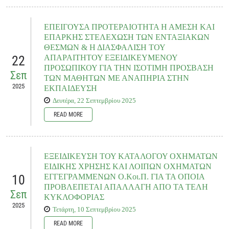
Λαμβάνοντας υπόψη τα ανωτέρω, και επειδή οι ισχύουσες ρυθμίσεις δεν
ανταποκρίνονται στο σύνολό τους στις πραγματικές ανάγκες φροντίδας,
θέτοντας σε κίνδυνο την ποιότητα υποστήριξης των εξυπηρετούμενων με βαριές
ΕΠΕΙΓΟΥΣΑ ΠΡΟΤΕΡΑΙΟΤΗΤΑ Η ΑΜΕΣΗ ΚΑΙ
αναπηρίες ή/και τη βιωσιμότητα των Σ.Υ.Δ., ζητούμε την άμεση έναρξη
ΕΠΑΡΚΗΣ ΣΤΕΛΕΧΩΣΗ ΤΩΝ ΕΝΤΑΞΙΑΚΩΝ
διαδικασιών επαναδιαπραγμάτευσης του νοσηλίου – τροφείου για τα άτομα με
περιορισμένο βαθμό αυτονομίας και αυτοεξυπηρέτησης στις Στέγες,
ΘΕΣΜΩΝ & Η ΔΙΑΣΦΑΛΙΣΗ ΤΟΥ
περιλαμβανομένης της εξέτασης των σχημάτων που προτάθηκαν, καθώς και την
22
ΑΠΑΡΑΙΤΗΤΟΥ ΕΞΕΙΔΙΚΕΥΜΕΝΟΥ
ολοκλήρωση των σχετικών ρυθμιστικών παρεμβάσεων εντός εύλογου
ΠΡΟΣΩΠΙΚΟΥ ΓΙΑ ΤΗΝ ΙΣΟΤΙΜΗ ΠΡΟΣΒΑΣΗ
χρονοδιαγράμματος.
Σεπ
ΤΩΝ ΜΑΘΗΤΩΝ ΜΕ ΑΝΑΠΗΡΙΑ ΣΤΗΝ
2025
ΕΚΠΑΙΔΕΥΣΗ
Δευτέρα, 22 Σεπτεμβρίου 2025
READ MORE
READ MORE
Παράλληλα, καταγράφονται περιστατικά όπου μαθητές που δικαιούνται κατ’
οίκον διδασκαλία δεν μπορούν να εξυπηρετηθούν εγκαίρως ή/και επαρκώς,
λόγω έλλειψης διαθέσιμου προσωπικού, καθώς και περιπτώσεις νηπίων που
ΕΞΕΙΔΙΚΕΥΣΗ ΤΟΥ ΚΑΤΑΛΟΓΟΥ ΟΧΗΜΑΤΩΝ
αντί για την προβλεπόμενη Παράλληλη Στήριξη οδηγούνται αθέμιτα σε
ΕΙΔΙΚΗΣ ΧΡΗΣΗΣ ΚΑΙ ΛΟΙΠΩΝ ΟΧΗΜΑΤΩΝ
Τμήματα Ένταξης, παρότι πρόκειται για διαφορετικού τύπου θεσμό, που
υπηρετεί διαφορετικό είδος και βαθμό αναγκών, όχι σπάνια σε διαφορετικό
10
ΕΓΓΕΓΡΑΜΜΕΝΩΝ Ο.Κοι.Π. ΓΙΑ ΤΑ ΟΠΟΙΑ
χωρικό πλαίσιο και χρονικό εύρος.
ΠΡΟΒΛΕΠΕΤΑΙ ΑΠΑΛΛΑΓΗ ΑΠΟ ΤΑ ΤΕΛΗ
Σεπ
ΚΥΚΛΟΦΟΡΙΑΣ
2025
Τετάρτη, 10 Σεπτεμβρίου 2025
READ MORE
READ MORE