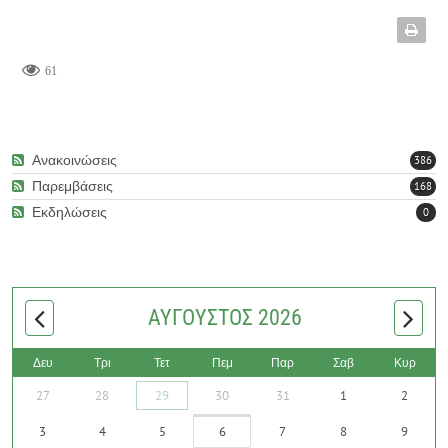
61
Ανακοινώσεις
386
Παρεμβάσεις
168
Εκδηλώσεις
0
ΑΎΓΟΥΣΤΟΣ 2026
Δευ
Τρι
Τετ
Πεμ
Παρ
Σαβ
Κυρ
27
28
29
30
31
1
2
3
4
5
6
7
8
9