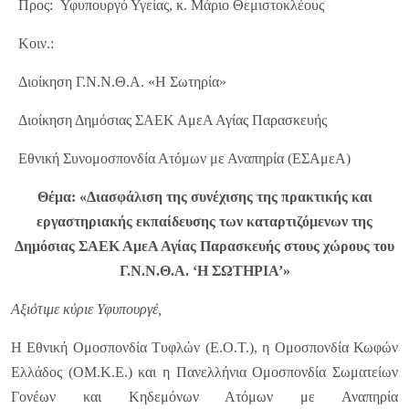
Προς: Υφυπουργό Υγείας, κ. Μάριο Θεμιστοκλέους
Κοιν.:
Διοίκηση Γ.Ν.Ν.Θ.Α. «Η Σωτηρία»
Διοίκηση Δημόσιας ΣΑΕΚ ΑμεΑ Αγίας Παρασκευής
Εθνική Συνομοσπονδία Ατόμων με Αναπηρία (ΕΣΑμεΑ)
Θέμα: «Διασφάλιση της συνέχισης της πρακτικής και
εργαστηριακής εκπαίδευσης των καταρτιζόμενων της
Δημόσιας ΣΑΕΚ ΑμεΑ Αγίας Παρασκευής στους χώρους του
Γ.Ν.Ν.Θ.Α. ‘Η ΣΩΤΗΡΙΑ’»
Αξιότιμε κύριε Υφυπουργέ,
Η Εθνική Ομοσπονδία Τυφλών (Ε.Ο.Τ.), η Ομοσπονδία Κωφών
Ελλάδος (ΟΜ.Κ.Ε.) και η Πανελλήνια Ομοσπονδία Σωματείων
Γονέων και Κηδεμόνων Ατόμων με Αναπηρία