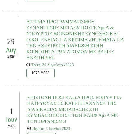
READ MORE
Με την εμπεδωμένη, δυστυχώς, αυτή πραγματικότητα, στο κατώφλι της
σχολικής χρονιάς 2023 - 2024, παραμένει έκδηλη η ανησυχία μας για το κατά
πόσο η έναρξη του τρέχοντος σχολικού έτους θα ταυτιστεί για όλους/ες τους/τις
ΑΙΤΗΜΑ ΠΡΟΓΡΑΜΜΑΤΙΣΜΟΥ
μαθητές/τριες, με και χωρίς αναπηρία, όμοια δε αγωνία, την οποία απολύτως
ΣΥΝΑΝΤΗΣΗΣ ΜΕΤΑΞΥ ΠΟΣΓΚΑμεΑ &
συμμεριζόμαστε, μας μεταφέρεται και από την επικοινωνία μας με συλλόγους
ΥΠΟΥΡΓΟΥ ΚΟΙΝΩΝΙΚΗΣ ΣΥΝΟΧΗΣ ΚΑΙ
γονέων ειδικών σχολείων και γονείς και κηδεμόνες ατόμων με αναπηρία ανά
29
ΟΙΚΟΓΕΝΕΙΑΣ ΓΙΑ ΚΡΙΣΙΜΑ ΖΗΤΗΜΑΤΑ ΓΙΑ
την χώρα.
ΤΗΝ ΑΞΙΟΠΡΕΠΗ ΔΙΑΒΙΩΣΗ ΣΤΗΝ
Αυγ
ΚΟΙΝΟΤΗΤΑ ΤΩΝ ΑΤΟΜΩΝ ΜΕ ΒΑΡΙΕΣ
READ MORE
2023
ΑΝΑΠΗΡΙΕΣ
Τρίτη, 29 Αυγούστου 2023
READ MORE
Σε ό,τι ειδικότερα αφορά το πεδίο / θεσμό της υποστηριζόμενης διαβίωσης των
ατόμων με αναπηρίες στην κοινότητα, προκειμένου να αποτραπεί ο
ιδρυματισμός, να εξαλειφθεί η ανάγκη ιδρυματικής φροντίδας και να
ΕΠΙΣΤΟΛΗ ΠΟΣΓΚΑμεΑ ΠΡΟΣ ΕΟΠΥΥ ΓΙΑ
τελεσφορήσει πρόσφορα η σκοπούμενη εφαρμογή της Εθνικής Στρατηγικής για
ΚΑΤΕΥΘΥΝΣΕΙΣ ΚΑΙ ΕΠΙΤΑΧΥΝΣΗ ΤΗΣ
την Αποϊδρυματοποίηση, η ενίσχυση του προνοιακού χάρτη στη χώρα με τη
1
ΔΙΑΔΙΚΑΣΙΑΣ ΜΕΤΑΒΑΣΗΣ ΣΤΗ
διεύρυνση των Σ.Υ.Δ. δέον είναι να υποστηριχθεί περαιτέρω, με παρεμβάσεις ή/
ΣΥΜΒΑΣΙΟΠΟΙΗΣΗ ΤΩΝ ΚΔΗΦ ΑμεΑ ΜΕ
και τροποποιήσεις, όπου κρίνεται απαραίτητο, στο υφιστάμ&am
Ιουν
ΤΟΝ ΟΡΓΑΝΙΣΜΟ
2023
Πέμπτη, 1 Ιουνίου 2023
READ MORE