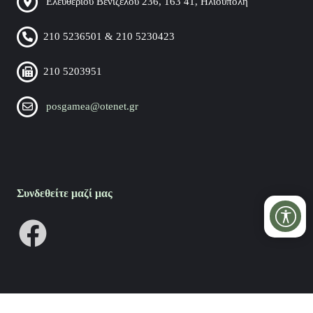
Ελευθερίου Βενιζέλου 236, 163 41, Ηλιούπολη
210 5236501 & 210 5230423
210 5203951
posgamea@otenet.gr
Συνδεθείτε μαζί μας
Copyright 2026 by ΠΟΣΓΚΑμεΑ
Privacy Statement
Terms Of Use