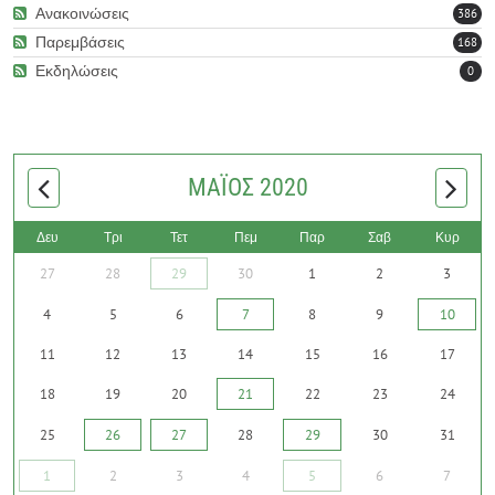
Ανακοινώσεις
386
Documents to download
Παρεμβάσεις
168
Εκδηλώσεις
0
ΠΑΡΑΡΤΗΜΑ - ΠΡΟΤΕΙΝΟΜΕΝΑ ΜΕΤΡΑ ΑΠΟ ΦΟΡΕΙΣ
(
.pdf,
272,2 KB
) - 235 download(s)
READ MORE
ΜΆΙΟΣ 2020
Δευ
Τρι
Τετ
Πεμ
Παρ
Σαβ
Κυρ
27
28
29
30
1
2
3
4
5
6
7
8
9
10
11
12
13
14
15
16
17
18
19
20
21
22
23
24
25
26
27
28
29
30
31
1
2
3
4
5
6
7