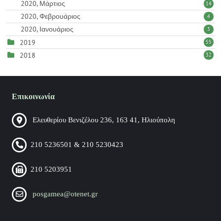
2020, Μάρτιος
14
2020, Φεβρουάριος
4
2020, Ιανουάριος
3
2019
55
2018
32
Επικοινωνία
Ελευθερίου Βενιζέλου 236, 163 41, Ηλιούπολη
210 5236501 & 210 5230423
210 5203951
posgamea@otenet.gr